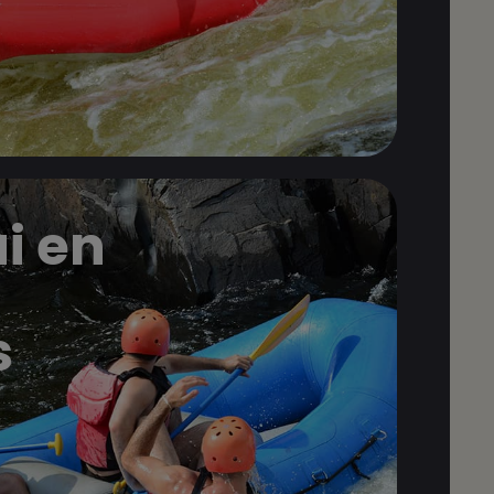
i en
s