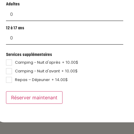
Adultes
12 à 17 ans
Services supplémentaires
Camping - Nuit d'après
+
10.00
$
Camping - Nuit d'avant
+
10.00
$
Repas – Déjeuner
+
14.00
$
Réserver maintenant
ration
ournée