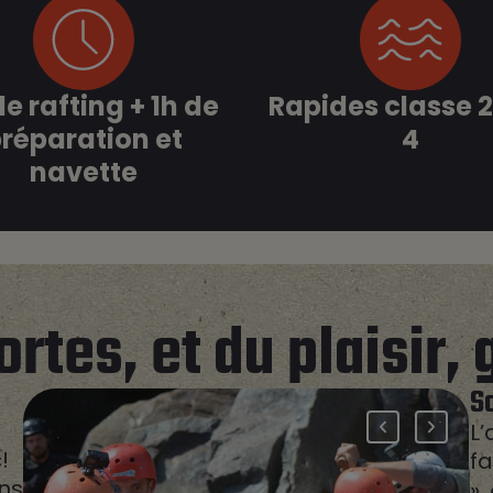
e rafting + 1h de
Rapides classe 
réparation et
4
navette
ortes
, et du plaisir,
S
L’
!
fa
ons
»,