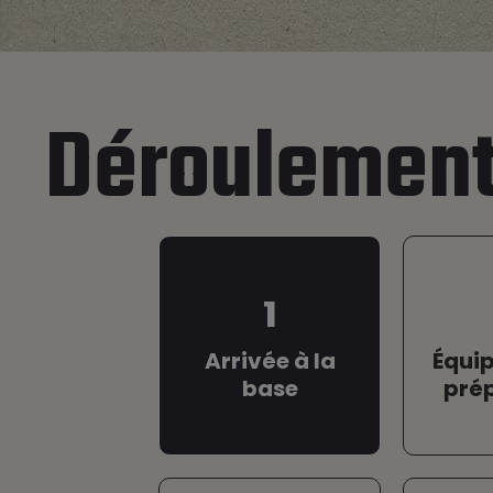
Déroulement 
1
Arrivée à la
Équi
base
pré