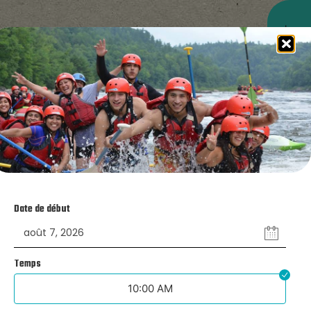
RÉSERVER MAINTENANT
Date de début
 la base, notre équipe vous guide à même le
diriger vers le comptoir d'accueil pour y
Temps
n et vous donner les premières consignes sur le
é.
10:00 AM