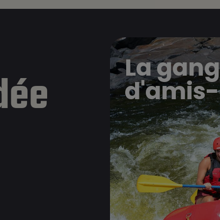
La gang
dée
d'amis-