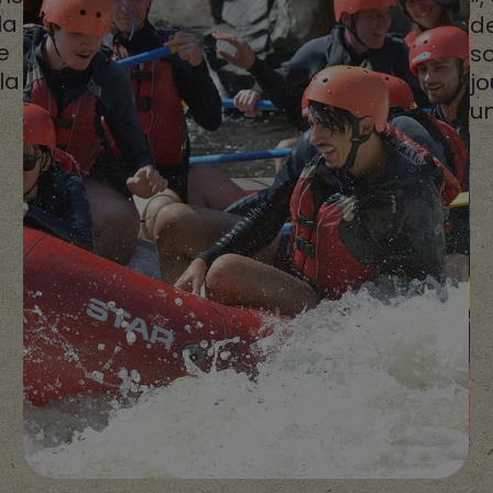
la
de
e
so
la
j
un