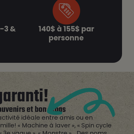
2-3 &
140$ à 155$ par
personne
 garanti!
ouvenirs et bon repas
activité idéale entre amis ou en
mille! « Machine à laver », « Spin cycle
 « 3e vague », « Monstre »… Des noms