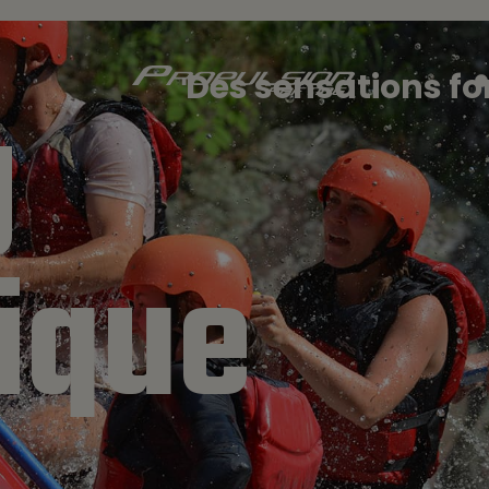
Des sensations for
g
ique