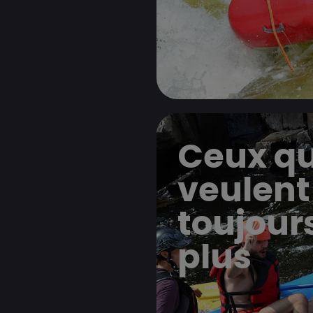
Ceux qu
veulent
toujour
plus