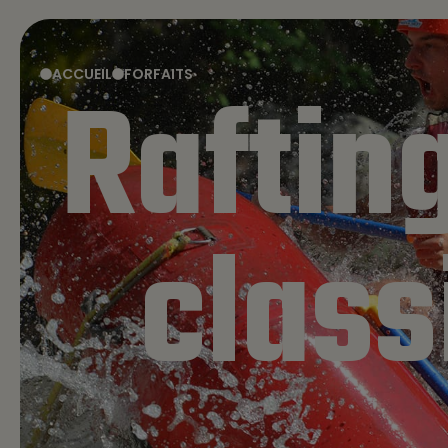
ACCUEIL
FORFAITS
Raftin
ACCUEIL
FORFAITS
class