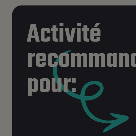
Activité
recomman
pour: